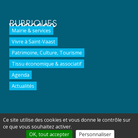
RUBRIQUES
Mairie & services
Vivre à Saint-Vaast
Patrimoine, Culture, Tourisme
Tissu économique & associatif
Agenda
Actualités
Ce site utilise des cookies et vous donne le contrôle sur
Accueil
Plan du site
Gestion des cookies
ce que vous souhaitez activer.
Données personnelles
Mentions légales
Contact
OK, tout accepter
Personnaliser
Site web