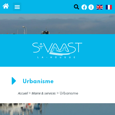
contenu
Panneau de gestion des cookies
principal
Urbanisme
Accueil
Mairie & services
>
>
Urbanisme