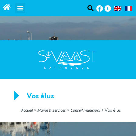
contenu
Panneau de gestion des cookies
principal
Vos élus
Accueil
Mairie & services
Conseil municipal
>
>
>
Vos élus